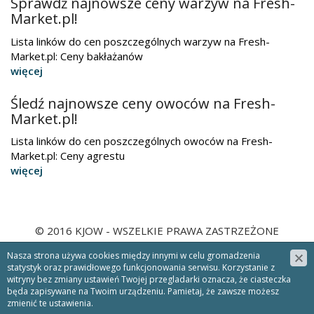
Sprawdź najnowsze ceny warzyw na Fresh-
Market.pl!
Lista linków do cen poszczególnych warzyw na Fresh-
Market.pl: Ceny bakłażanów
więcej
Śledź najnowsze ceny owoców na Fresh-
Market.pl!
Lista linków do cen poszczególnych owoców na Fresh-
Market.pl: Ceny agrestu
więcej
© 2016 KJOW - WSZELKIE PRAWA ZASTRZEŻONE
PROJEKT &
CMS
:
WWW.ZSTUDIO.PL
Nasza strona używa cookies między innymi w celu gromadzenia
NEWSLETTER
statystyk oraz prawidłowego funkcjonowania serwisu. Korzystanie z
witryny bez zmiany ustawień Twojej przegladarki oznacza, że ciasteczka
będa zapisywane na Twoim urządzeniu. Pamietaj, że zawsze możesz
Zapisz się
zmienić te ustawienia.