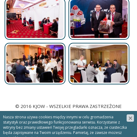
© 2016 KJOW - WSZELKIE PRAWA ZASTRZEŻONE
PROJEKT &
CMS
:
WWW.ZSTUDIO.PL
Nasza strona używa cookies między innymi w celu gromadzenia
NEWSLETTER
statystyk oraz prawidłowego funkcjonowania serwisu. Korzystanie z
witryny bez zmiany ustawień Twojej przegladarki oznacza, że ciasteczka
będa zapisywane na Twoim urządzeniu. Pamietaj, że zawsze możesz
Zapisz się